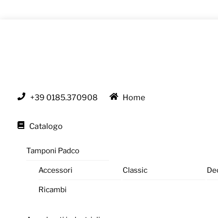
Skip
to
content
+39 0185.370908
Home
Catalogo
Tamponi Padco
Accessori
Classic
De
Ricambi