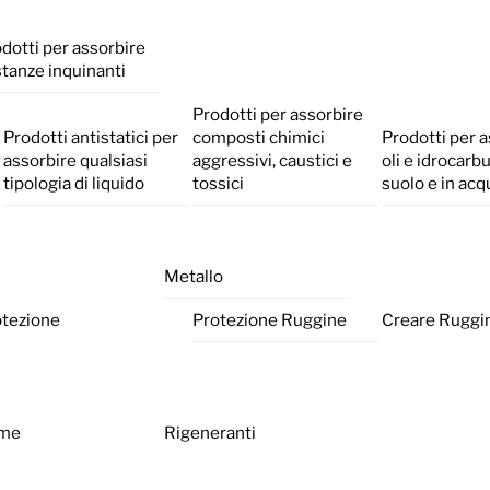
dotti per assorbire
tanze inquinanti
Prodotti per assorbire
Prodotti antistatici per
composti chimici
Prodotti per 
assorbire qualsiasi
aggressivi, caustici e
oli e idrocarbu
tipologia di liquido
tossici
suolo e in acq
Metallo
otezione
Protezione Ruggine
Creare Ruggi
me
Rigeneranti