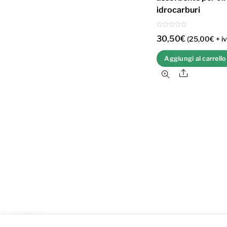
idrocarburi
V
30,50
€
a
(
25,00
€
+ iv
l
u
t
Aggiungi al carrello
a
t
o
Share
0
s
u
5