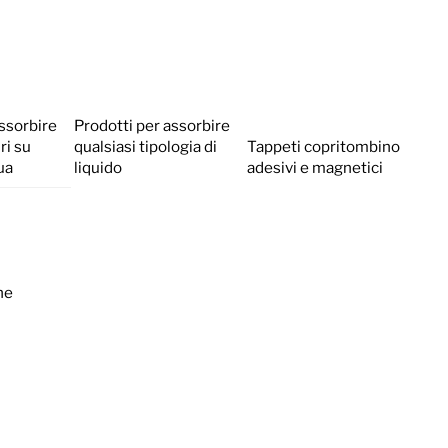
assorbire
Prodotti per assorbire
ri su
qualsiasi tipologia di
Tappeti copritombino
ua
liquido
adesivi e magnetici
ne