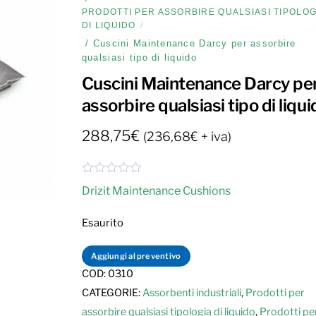
PRODOTTI PER ASSORBIRE QUALSIASI TIPOLOG
DI LIQUIDO
/ Cuscini Maintenance Darcy per assorbire
qualsiasi tipo di liquido
Cuscini Maintenance Darcy pe
assorbire qualsiasi tipo di liqui
288,75
€
(
236,68
€
+ iva)
V
Drizit Maintenance Cushions
a
l
u
Esaurito
t
a
t
Aggiungi al preventivo
o
COD:
0310
0
s
CATEGORIE:
Assorbenti industriali
,
Prodotti per
u
5
assorbire qualsiasi tipologia di liquido
,
Prodotti pe