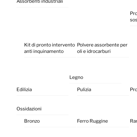
Assorbenti industriali
Pro
sos
Kit di pronto intervento
Polvere assorbente per
anti inquinamento
oli e idrocarburi
Legno
Edilizia
Pulizia
Pr
Ossidazioni
Bronzo
Ferro Ruggine
Ra