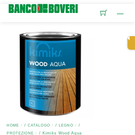
Skip
to
Men
content
/
/
/
HOME
CATALOGO
LEGNO
/ Kimiks Wood Aqua
PROTEZIONE