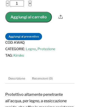
Kimiks
−
+
Wood
Aqua
Share
Aggiungi al carrello
quantità
Aggiungi al preventivo
COD:
KWAQ
CATEGORIE:
Legno
,
Protezione
TAG:
Kimiks
Descrizione
Recensioni (0)
Protettivo altamente penetrante
all’acqua, per legno, a essiccazione