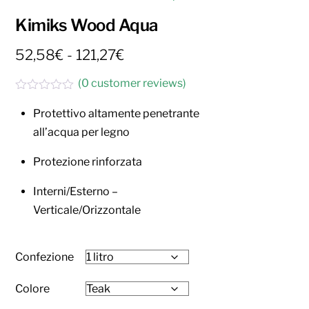
Kimiks Wood Aqua
Fascia
52,58
€
-
121,27
€
di
(
0
customer reviews)
prezzo:
V
da
a
Protettivo altamente penetrante
l
52,58€
all’acqua per legno
u
a
t
a
Protezione rinforzata
121,27€
t
o
0
Interni/Esterno –
s
Verticale/Orizzontale
u
5
Confezione
Colore