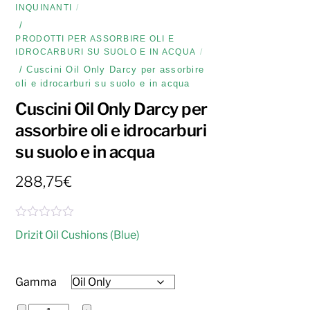
INQUINANTI
/
PRODOTTI PER ASSORBIRE OLI E
IDROCARBURI SU SUOLO E IN ACQUA
/ Cuscini Oil Only Darcy per assorbire
oli e idrocarburi su suolo e in acqua
Cuscini Oil Only Darcy per
assorbire oli e idrocarburi
su suolo e in acqua
288,75
€
V
Drizit Oil Cushions (Blue)
a
l
u
t
Gamma
a
t
o