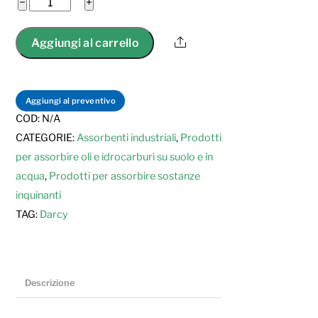
Cuscini
−
+
0
s
Oil
u
Only
5
Share
Aggiungi al carrello
Darcy
per
assorbire
Aggiungi al preventivo
oli
COD:
N/A
e
CATEGORIE:
Assorbenti industriali
,
Prodotti
idrocarburi
per assorbire oli e idrocarburi su suolo e in
su
acqua
,
Prodotti per assorbire sostanze
suolo
inquinanti
e
TAG:
Darcy
in
acqua
quantità
Descrizione