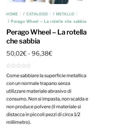
/
/
HOME
CATALOGO
METALLO
/ Perago Wheel – La rotella che sabbia
Perago Wheel – La rotella
che sabbia
Fascia
50,02
€
-
96,38
€
di
prezzo:
V
da
Come sabbiare la superficie metallica
a
l
50,02€
con un normale trapano senza
u
a
utilizzare materiale abrasivo di
t
a
96,38€
consumo. Non si impasta, non scalda e
t
o
non produce polvere (il materiale si
0
s
distacca in piccoli pezzi di circa 1/2
u
millimetro).
5