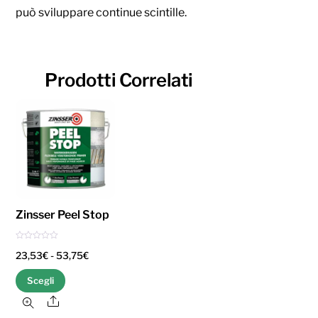
può sviluppare continue scintille.
Prodotti Correlati
Zinsser Peel Stop
V
Fascia
23,53
€
-
53,75
€
a
l
u
di
Questo
t
Scegli
a
prezzo:
t
prodotto
Share
o
0
da
ha
s