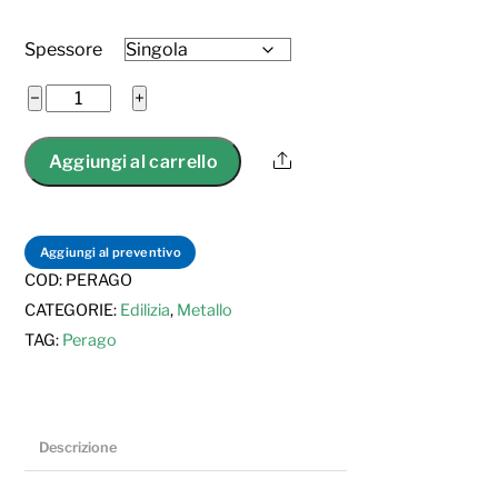
Spessore
Perago
−
+
Wheel
-
Share
Aggiungi al carrello
La
rotella
che
Aggiungi al preventivo
sabbia
COD:
PERAGO
quantità
CATEGORIE:
Edilizia
,
Metallo
TAG:
Perago
Descrizione