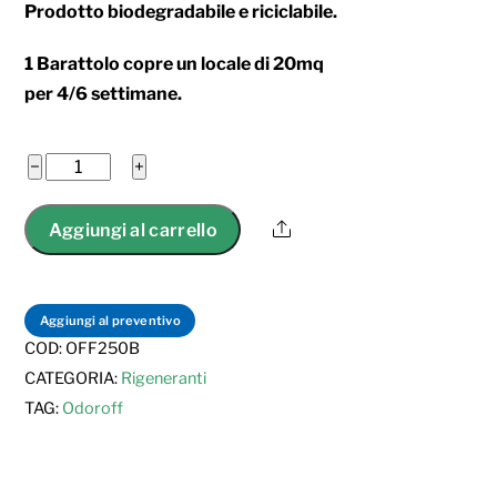
Prodotto biodegradabile e riciclabile.
1 Barattolo copre un locale di 20mq
per 4/6 settimane.
Odoroff
−
+
Barattolo
250gr
Share
Aggiungi al carrello
quantità
Aggiungi al preventivo
COD:
OFF250B
CATEGORIA:
Rigeneranti
TAG:
Odoroff