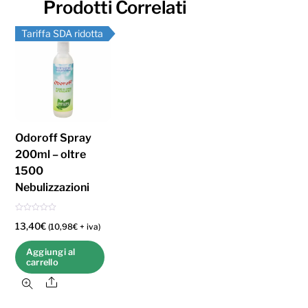
Prodotti Correlati
Tariffa SDA ridotta
Odoroff Spray
200ml – oltre
1500
Nebulizzazioni
V
13,40
€
a
(
10,98
€
+ iva)
l
u
t
Aggiungi al
a
carrello
t
o
0
Share
s
u
5