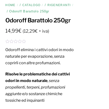
/
/
HOME
CATALOGO
RIGENERANTI
/ Odoroff Barattolo 250gr
Odoroff Barattolo 250gr
14,99
€
(
12,29
€
+ iva)
V
Odoroff elimina i cattivi odori in modo
a
l
naturale per evaporazione, senza
u
coprirli con altre profumazioni.
t
a
t
Risolve le problematiche dei cattivi
o
0
odori in modo naturale
,
senza
s
u
propellenti
, terpeni, pr
ofumazioni
5
aggiunte
e/o sostanze chimiche
tossiche ed inquinanti