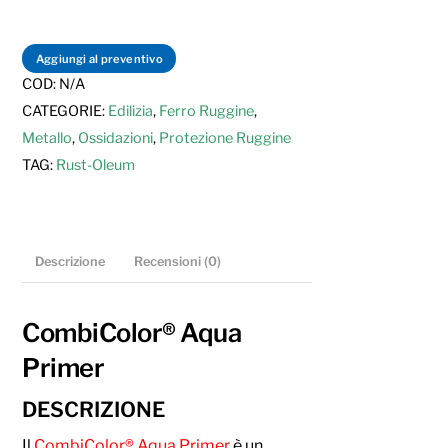
Rust-
Oleum
quantità
Aggiungi al preventivo
COD:
N/A
CATEGORIE:
Edilizia
,
Ferro Ruggine
,
Metallo
,
Ossidazioni
,
Protezione Ruggine
TAG:
Rust-Oleum
Descrizione
Recensioni (0)
CombiColor® Aqua
Primer
DESCRIZIONE
Il
CombiColor® Aqua Primer
è un