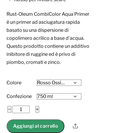
Rust-Oleum CombiColor Aqua Primer
è un primer ad asciugatura rapida
basato su una dispersione di
copolimero acrilico a base d’acqua.
Questo prodotto contiene un additivo
inibitore di ruggine ed è privo di
piombo, cromati e zinco.
Colore
Confezione
Primer
−
+
CombiColor®
Aqua
Share
Aggiungi al carrello