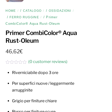
/
/
HOME
CATALOGO
OSSIDAZIONI
/
/ Primer
FERRO RUGGINE
CombiColor® Aqua Rust-Oleum
Primer CombiColor® Aqua
Rust-Oleum
46,62
€
(
0
customer reviews)
V
a
Riverniciabile dopo 3 ore
l
u
Per superfici nuove / leggermente
t
a
arrugginite
t
o
0
Grigio per finiture chiare
s
u
Rosso per finiture scure
5