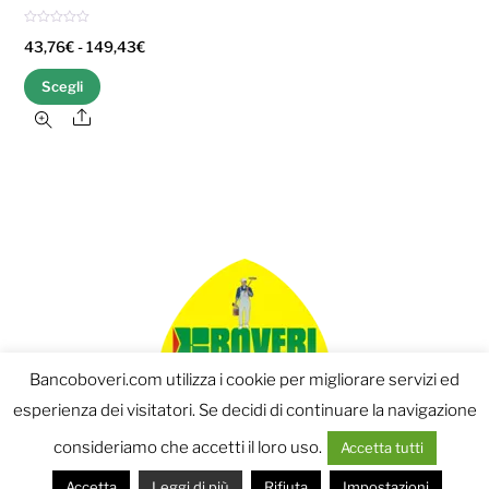
V
Fascia
43,76
€
-
149,43
€
a
l
u
di
Questo
t
Scegli
a
prezzo:
t
prodotto
Share
o
0
da
ha
s
u
43,76€
5
più
a
varianti.
149,43€
Le
opzioni
possono
essere
scelte
nella
Bancoboveri.com utilizza i cookie per migliorare servizi ed
pagina
esperienza dei visitatori. Se decidi di continuare la navigazione
del
Boveri s.r.l.u. - Sede Legale: Via T.M. Canepari 20A/5 -16159
consideriamo che accetti il loro uso.
Accetta tutti
Genova - Ulteriori informazioni Tel. 0185-370908 - P.iva
prodotto
03731390104
Accetta
Leggi di più
Rifiuta
Impostazioni